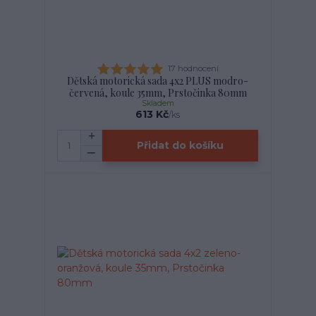
17 hodnocení
Dětská motorická sada 4x2 PLUS modro-
červená, koule 35mm, Prstočinka 80mm
Skladem
613 Kč
/
ks
Přidat do košíku