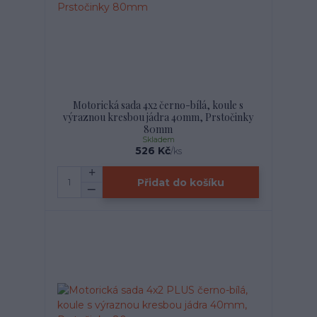
Motorická sada 4x2 černo-bílá, koule s
výraznou kresbou jádra 40mm, Prstočinky
80mm
Skladem
526 Kč
/
ks
Přidat do košíku