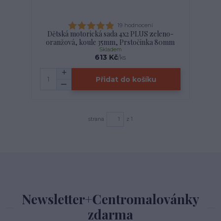
19 hodnocení
Dětská motorická sada 4x2 PLUS zeleno-
oranžová, koule 35mm, Prstočinka 80mm
Skladem
613 Kč
/
ks
Přidat do košíku
strana
z 1
Newsletter+Centromalovánky
zdarma