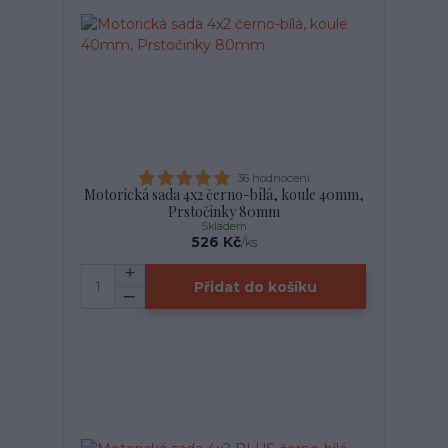
36 hodnocení
Motorická sada 4x2 černo-bílá, koule 40mm,
Prstočinky 80mm
Skladem
526 Kč
/
ks
Přidat do košíku