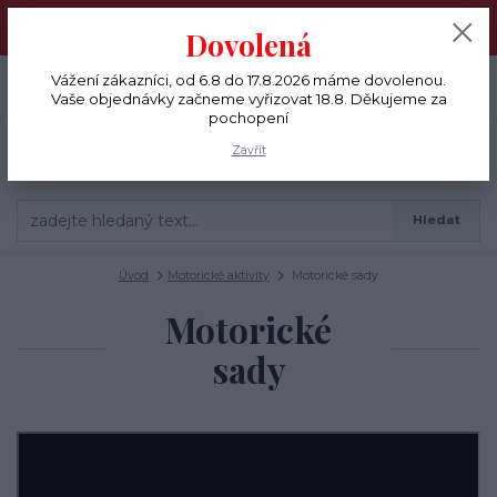
Vážení zákazníci, od 6.8 do 17.8.2026 máme dovolenou. Vaše
Dovolená
objednávky začneme vyřizovat 18.8. Děkujeme za pochopení
0
ks
Vážení zákazníci, od 6.8 do 17.8.2026 máme dovolenou.
+420 775 791 333
CZK
0 Kč
Vaše objednávky začneme vyřizovat 18.8. Děkujeme za
pochopení
Menu
Zavřít
Hledat
Úvod
Motorické aktivity
Motorické sady
Motorické
sady