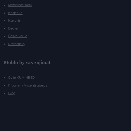
Motorické sady
Kashaka
Kururin
Begleri
České koule
Prstočínky
Mohlo by vas zajímat
Co je KUMIHIMO
Program Vycentrujse.cz
Blog