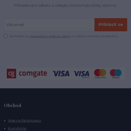
Přihlašte se k odběru a získejte Centromalovánky zdarma.
Přihlásit se
Souhlasím se
zpracováním osobních údajů
za účelem rozesílky newsletteru.
Obchod
Hole na flankýrovku
Kumihimo