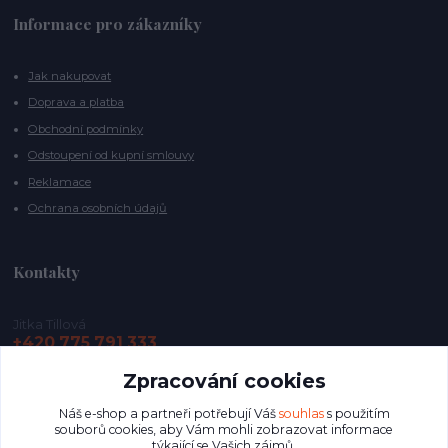
Informace pro zákazníky
Jak nakupovat
Doprava a platba
Obchodní podmínky
Odstoupení od kupní smlouvy
Reklamace
Ochrana osobních údajů
Kontakty
Jitka Tillová
+420 775 791 333
Zpracování cookies
info@vycentrujse.cz
Náš e-shop a partneři potřebují Váš
souhlas
s použitím
souborů cookies, aby Vám mohli zobrazovat informace
týkající se Vašich zájmů.