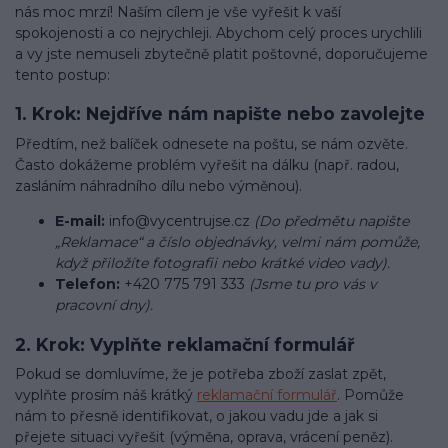
nás moc mrzí! Naším cílem je vše vyřešit k vaší
spokojenosti a co nejrychleji. Abychom celý proces urychlili
a vy jste nemuseli zbytečně platit poštovné, doporučujeme
tento postup:
1. Krok: Nejdříve nám napište nebo zavolejte
Předtím, než balíček odnesete na poštu, se nám ozvěte.
Často dokážeme problém vyřešit na dálku (např. radou,
zasláním náhradního dílu nebo výměnou).
E-mail:
info@vycentrujse.cz
(Do předmětu napište
„Reklamace“ a číslo objednávky, velmi nám pomůže,
když přiložíte fotografii nebo krátké video vady).
Telefon:
+420 775 791 333
(Jsme tu pro vás v
pracovní dny).
2. Krok: Vyplňte reklamační formulář
Pokud se domluvíme, že je potřeba zboží zaslat zpět,
vyplňte prosím náš krátký
reklamační formulář
. Pomůže
nám to přesně identifikovat, o jakou vadu jde a jak si
přejete situaci vyřešit (výměna, oprava, vrácení peněz).