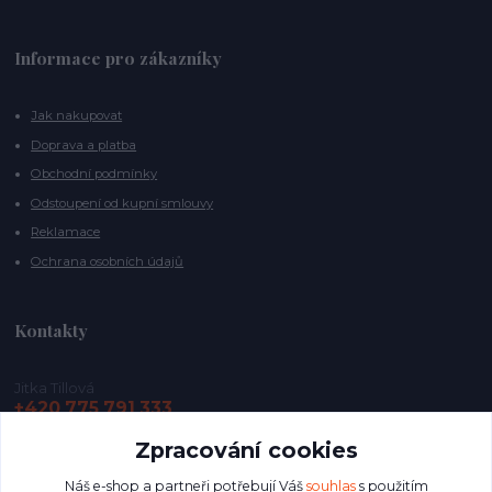
Informace pro zákazníky
Jak nakupovat
Doprava a platba
Obchodní podmínky
Odstoupení od kupní smlouvy
Reklamace
Ochrana osobních údajů
Kontakty
Jitka Tillová
+420 775 791 333
Zpracování cookies
info@vycentrujse.cz
Náš e-shop a partneři potřebují Váš
souhlas
s použitím