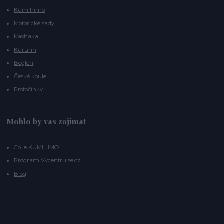
Kumihimo
Motorické sady
Kashaka
Kururin
Begleri
České koule
Prstočínky
Mohlo by vas zajímat
Co je KUMIHIMO
Program Vycentrujse.cz
Blog