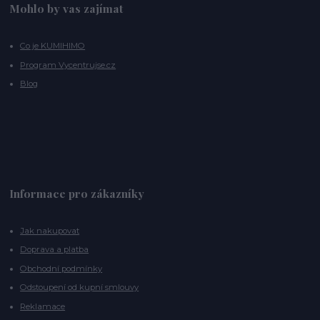
Mohlo by vas zajímat
Co je KUMIHIMO
Program Vycentrujse.cz
Blog
Informace pro zákazníky
Jak nakupovat
Doprava a platba
Obchodní podmínky
Odstoupení od kupní smlouvy
Reklamace