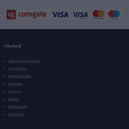
Obchod
Hole na flankýrovku
Kumihimo
Motorické sady
Kashaka
Kururin
Begleri
České koule
Prstočínky