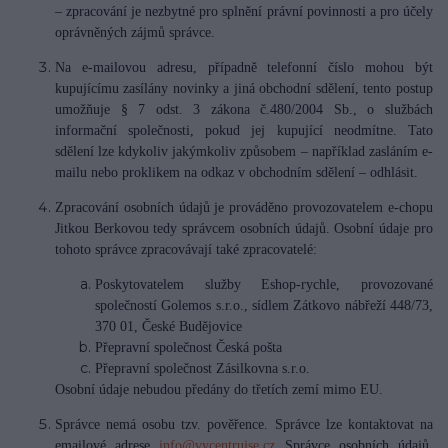
– zpracování je nezbytné pro splnění právní povinnosti a pro účely
oprávněných zájmů správce.
Na e-mailovou adresu, případně telefonní číslo mohou být
kupujícímu zasílány novinky a jiná obchodní sdělení, tento postup
umožňuje § 7 odst. 3 zákona č.480/2004 Sb., o službách
informační společnosti, pokud jej kupující neodmítne. Tato
sdělení lze kdykoliv jakýmkoliv způsobem – například zasláním e-
mailu nebo proklikem na odkaz v obchodním sdělení – odhlásit.
Zpracování osobních údajů je prováděno provozovatelem e-chopu
Jitkou Berkovou tedy správcem osobních údajů. Osobní údaje pro
tohoto správce zpracovávají také zpracovatelé:
Poskytovatelem služby Eshop-rychle, provozované
společností Golemos s.r.o., sídlem Zátkovo nábřeží 448/73,
370 01, České Budějovice
Přepravní společnost Česká pošta
Přepravní společnost Zásilkovna s.r.o.
Osobní údaje nebudou předány do třetích zemí mimo EU.
Správce nemá osobu tzv. pověřence. Správce lze kontaktovat na
emailové adrese
info@vycentrujse.cz
Správce osobních údajů,