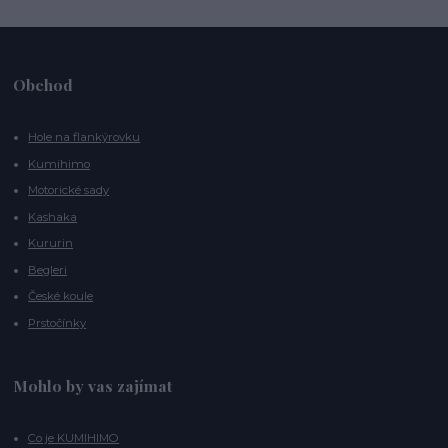
Obchod
Hole na flankýrovku
Kumihimo
Motorické sady
Kashaka
Kururin
Begleri
České koule
Prstočínky
Mohlo by vas zajímat
Co je KUMIHIMO