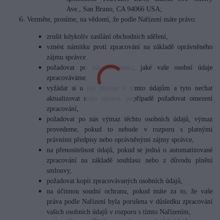
Ave., San Bruno, CA 94066 USA;
Vezměte, prosíme, na vědomí, že podle Nařízení máte právo:
zrušit kdykoliv zasílání obchodních sdělení,
vznést námitku proti zpracování na základě oprávněného
zájmu správce,
požadovat po nás informaci, jaké vaše osobní údaje
zpracováváme,
vyžádat si u nás přístup k těmto údajům a tyto nechat
aktualizovat nebo opravit, popřípadě požadovat omezení
zpracování,
požadovat po nás výmaz těchto osobních údajů, výmaz
provedeme, pokud to nebude v rozporu s platnými
právními předpisy nebo oprávněnými zájmy správce,
na přenositelnost údajů, pokud se jedná o automatizované
zpracování na základě souhlasu nebo z důvodu plnění
smlouvy,
požadovat kopii zpracovávaných osobních údajů,
na účinnou soudní ochranu, pokud máte za to, že vaše
práva podle Nařízení byla porušena v důsledku zpracování
vašich osobních údajů v rozporu s tímto Nařízením,