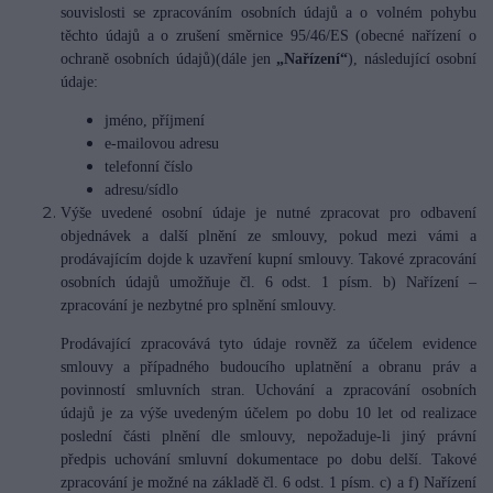
souvislosti se zpracováním osobních údajů a o volném pohybu
těchto údajů a o zrušení směrnice 95/46/ES (obecné nařízení o
ochraně osobních údajů)(dále jen
„Nařízení“
), následující osobní
údaje:
jméno, příjmení
e-mailovou adresu
telefonní číslo
adresu/sídlo
Výše uvedené osobní údaje je nutné zpracovat pro odbavení
objednávek a další plnění ze smlouvy, pokud mezi vámi a
prodávajícím dojde k uzavření kupní smlouvy. Takové zpracování
osobních údajů umožňuje čl. 6 odst. 1 písm. b) Nařízení –
zpracování je nezbytné pro splnění smlouvy.
Prodávající zpracovává tyto údaje rovněž za účelem evidence
smlouvy a případného budoucího uplatnění a obranu práv a
povinností smluvních stran. Uchování a zpracování osobních
údajů je za výše uvedeným účelem po dobu 10 let od realizace
poslední části plnění dle smlouvy, nepožaduje-li jiný právní
předpis uchování smluvní dokumentace po dobu delší. Takové
zpracování je možné na základě čl. 6 odst. 1 písm. c) a f) Nařízení