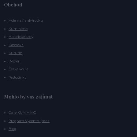
Obchod
Hole na flankýrovku
Kumihimo
Motorické sady
Kashaka
Kururin
Begleri
České koule
Prstočínky
Mohlo by vas zajímat
Co je KUMIHIMO
Program Vycentrujse.cz
Blog