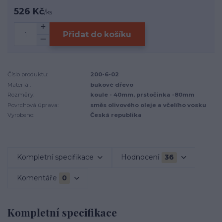
526 Kč
/
ks
Přidat do košíku
Číslo produktu:
200-6-02
Materiál:
bukové dřevo
Rozměry:
koule - 40mm, prstočinka -80mm
Povrchová úprava:
směs olivového oleje a včelího vosku
Vyrobeno:
Česká republika
Kompletní specifikace
Hodnocení
36
Komentáře
0
Kompletní specifikace