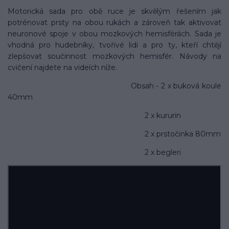
Motorická sada pro obě ruce je skvělým řešením jak
potrénovat prsty na obou rukách a zároveň tak aktivovat
neuronové spoje v obou mozkových hemisférách. Sada je
vhodná pro hudebníky, tvořivé lidi a pro ty, kteří chtějí
zlepšovat součinnost mozkových hemisfér. Návody na
cvičení najdete na videích níže.
Obsah - 2 x buková koule
40mm
2 x kururin
2 x prstočinka 80mm
2 x begleri