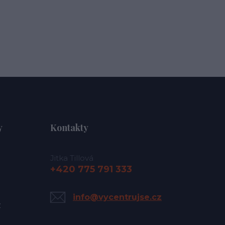
y
Kontakty
Jitka Tillová
+420 775 791 333
info@vycentrujse.cz
y