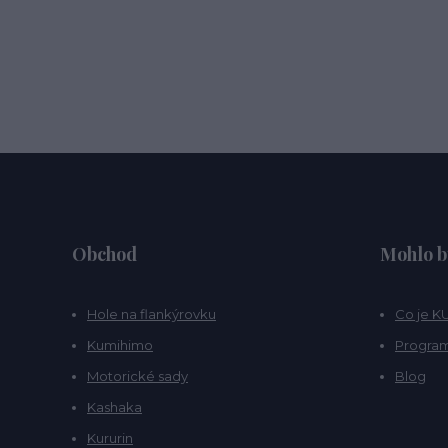
Obchod
Mohlo b
Hole na flankýrovku
Co je 
Kumihimo
Program
Motorické sady
Blog
Kashaka
Kururin