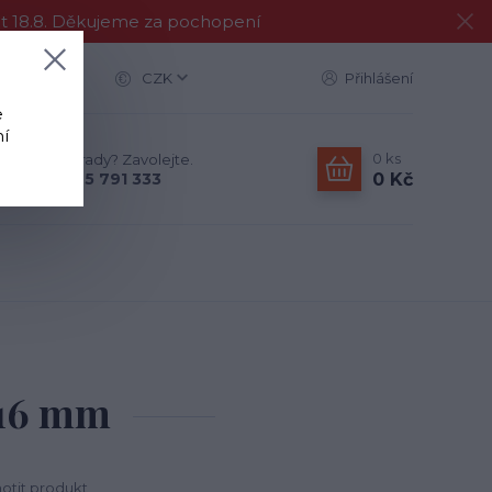
at 18.8. Děkujeme za pochopení
CZK
Přihlášení
e
í
0
ks
Nevíte si rady? Zavolejte.
0 Kč
+420 775 791 333
 16 mm
tit produkt