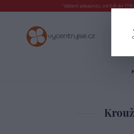
Vážení zákazníci, od 6.8 do 1
Proč Vycent
Krouž