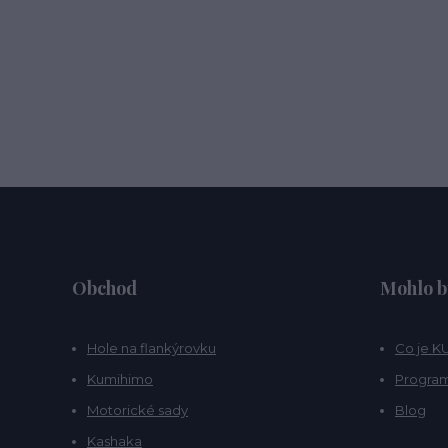
Obchod
Mohlo b
Hole na flankýrovku
Co je 
Kumihimo
Program
Motorické sady
Blog
Kashaka