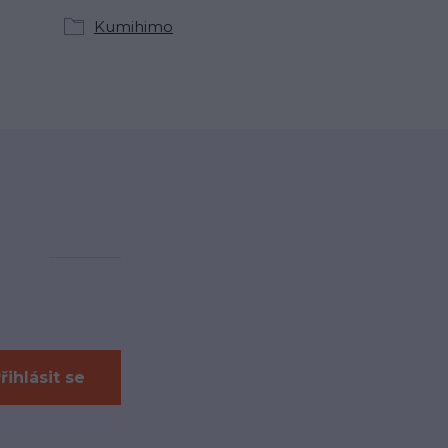
Kumihimo
řihlásit se