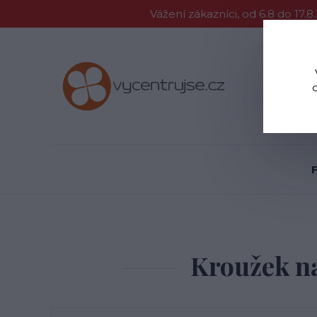
Vážení zákazníci, od 6.8 do 1
Proč Vycent
Kroužek na