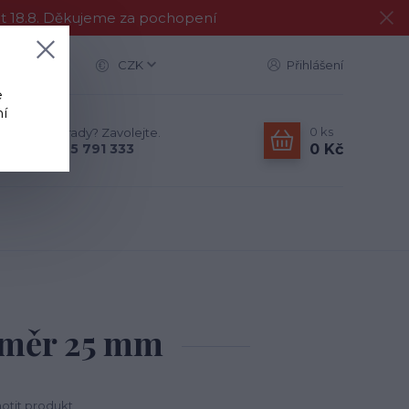
at 18.8. Děkujeme za pochopení
CZK
Přihlášení
e
í
0
ks
Nevíte si rady? Zavolejte.
0 Kč
+420 775 791 333
růměr 25 mm
tit produkt