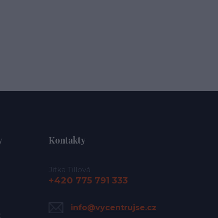
y
Kontakty
Jitka Tillová
+420 775 791 333
info@vycentrujse.cz
y