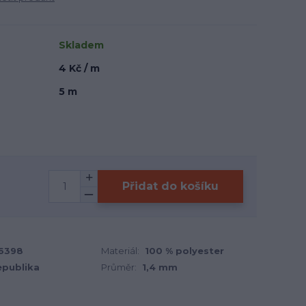
Skladem
4 Kč / m
5 m
Přidat do košíku
-6398
Materiál:
100 % polyester
epublika
Průměr:
1,4 mm