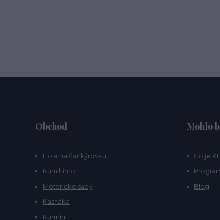
Obchod
Mohlo b
Hole na flankýrovku
Co je 
Kumihimo
Program
Motorické sady
Blog
Kashaka
Kururin