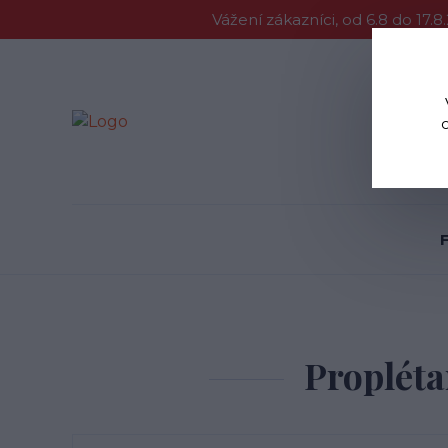
Vážení zákazníci, od 6.8 do 1
Proč Vycent
Propléta