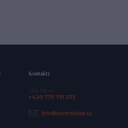
y
Kontakty
Jitka Tillová
+420 775 791 333
info@vycentrujse.cz
y