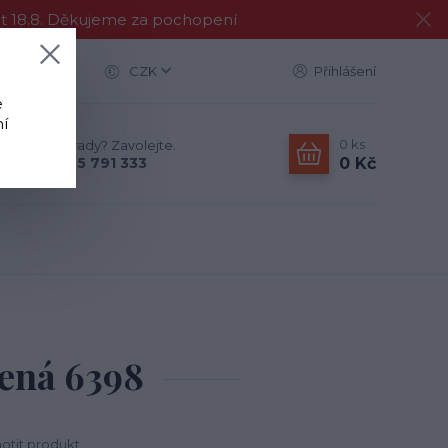
at 18.8. Děkujeme za pochopení
CZK
Přihlášení
e
í
0
ks
Nevíte si rady? Zavolejte.
0 Kč
+420 775 791 333
lená 6398
tit produkt