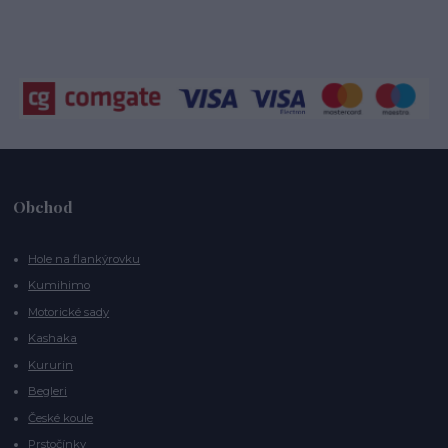
Obchod
Hole na flankýrovku
Kumihimo
Motorické sady
Kashaka
Kururin
Begleri
České koule
Prstočínky