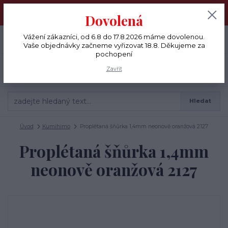
Vážení zákazníci, od 6.8 do 17.8.2026 máme dovolenou. Vaše
Dovolená
objednávky začneme vyřizovat 18.8. Děkujeme za pochopení
0
ks
Vážení zákazníci, od 6.8 do 17.8.2026 máme dovolenou.
+420 775 791 333
CZK
0 Kč
Vaše objednávky začneme vyřizovat 18.8. Děkujeme za
pochopení
Menu
Zavřít
Hledat
Úvod
Kumihimo
Proplétaná šňůrka 1,4mm neonově oranžová 2127
Proplétaná šňůrka 1,4mm
neonově oranžová 2127