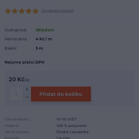
Ohodnotit produkt
Dostupnost
Skladem
Měrná cena
4 Kč / m
Balení
5 m
Nejsme plátci DPH
20 Kč
/
ks
Přidat do košíku
Číslo produktu:
15-10-2127
Materiál:
100 % polyester
Země původu:
Česká republika
Průměr:
1,4 mm