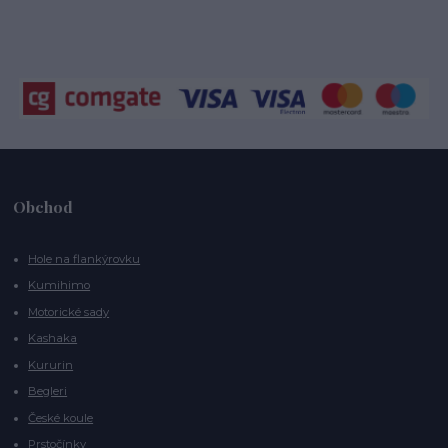
Obchod
Hole na flankýrovku
Kumihimo
Motorické sady
Kashaka
Kururin
Begleri
České koule
Prstočínky