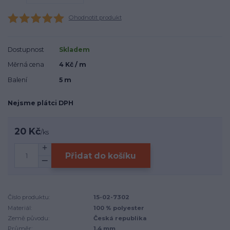
Ohodnotit produkt
Dostupnost
Skladem
Měrná cena
4 Kč / m
Balení
5 m
Nejsme plátci DPH
20 Kč
/
ks
Přidat do košíku
Číslo produktu:
15-02-7302
Materiál:
100 % polyester
Země původu:
Česká republika
Průměr:
1,4 mm