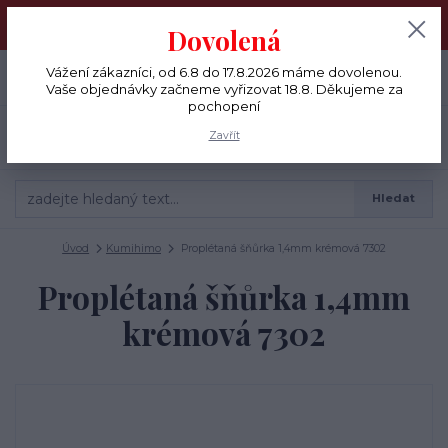
Vážení zákazníci, od 6.8 do 17.8.2026 máme dovolenou. Vaše
Dovolená
objednávky začneme vyřizovat 18.8. Děkujeme za pochopení
0
ks
Vážení zákazníci, od 6.8 do 17.8.2026 máme dovolenou.
+420 775 791 333
CZK
0 Kč
Vaše objednávky začneme vyřizovat 18.8. Děkujeme za
pochopení
Menu
Zavřít
Hledat
Úvod
Kumihimo
Proplétaná šňůrka 1,4mm krémová 7302
Proplétaná šňůrka 1,4mm
krémová 7302