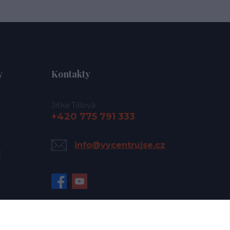
y
Kontakty
Jitka Tillová
+420 775 791 333
info@vycentrujse.cz
y