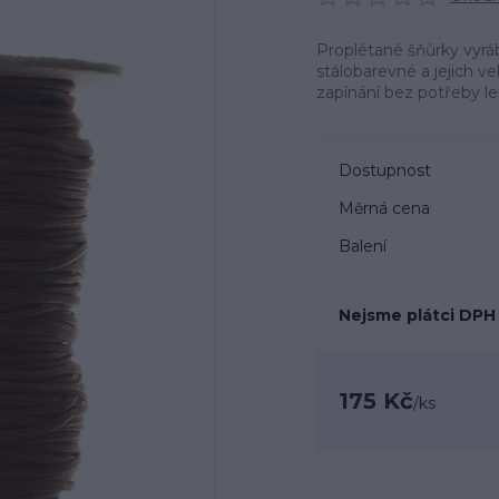
Proplétané šňůrky vyráb
stálobarevné a jejich ve
zapínání bez potřeby l
Dostupnost
Měrná cena
Balení
Nejsme plátci DPH
175 Kč
/
ks