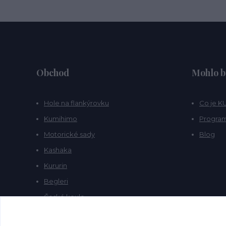
Obchod
Mohlo b
Hole na flankýrovku
Co je 
Kumihimo
Program
Motorické sady
Blog
Kashaka
Kururin
Begleri
České koule
Prstočínky