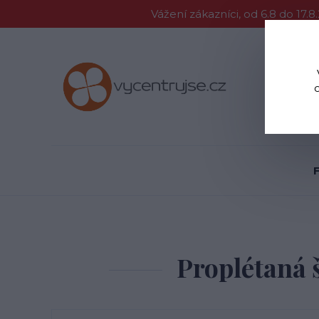
Vážení zákazníci, od 6.8 do 1
Proč Vycent
Proplétaná 