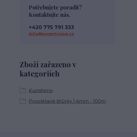
Potřebujete poradit?
Kontaktujte nás.
+420 775 791 333
info@vycentrujse.cz
Zboží zařazeno v
kategoriích
Kumihimo
Proplétané šňůrky 1,4mm - 100m