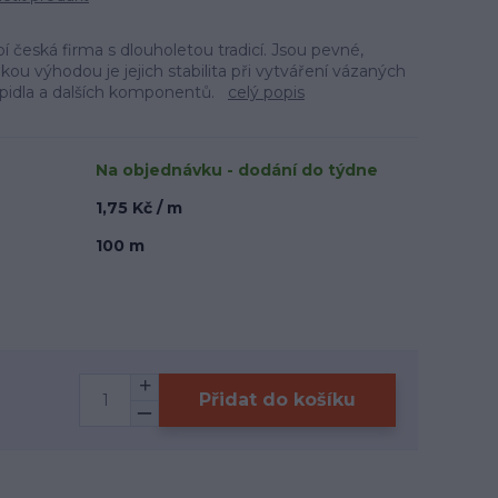
í česká firma s dlouholetou tradicí. Jsou pevné,
lkou výhodou je jejich stabilita při vytváření vázaných
epidla a dalších komponentů.
celý popis
Na objednávku - dodání do týdne
1,75 Kč / m
100 m
Přidat do košíku