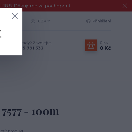
at 18.8. Děkujeme za pochopení
CZK
Přihlášení
e
í
0
ks
Nevíte si rady? Zavolejte.
0 Kč
+420 775 791 333
 7577 - 100m
tit produkt