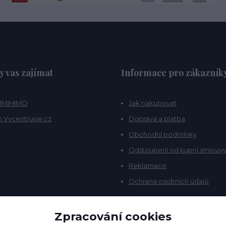
y vas zajímat
Informace pro zákazník
KUMIHIMO
Jak nakupovat
 Vycentrujse.cz
Doprava a platba
Obchodní podmínky
Odstoupení od kupní smlouv
Reklamace
Ochrana osobních údajů
Zpracování cookies