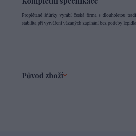
Kompletní specifikace
Proplétané šňůrky vyrábí česká firma s dlouholetou tradi
stabilita při vytváření vázaných zapínání bez potřeby lepid
Původ zboží