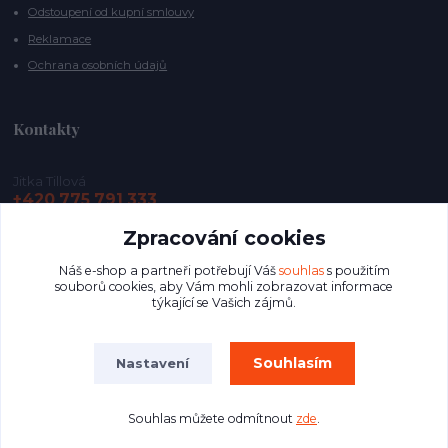
Odstoupení od kupní smlouvy
Reklamace
Ochrana osobních údajů
Kontakty
Jitka Tillová
+420 775 791 333
Zpracování cookies
info@vycentrujse.cz
Náš e-shop a partneři potřebují Váš
souhlas
s použitím
souborů cookies, aby Vám mohli zobrazovat informace
týkající se Vašich zájmů.
Souhlasím
Nastavení
Copyright © by vycentrujse.cz, All rights reserved.
Souhlas můžete odmítnout
zde
.
Vytvořeno na
Eshop-rychle.cz