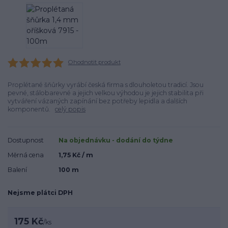
Ohodnotit produkt
Proplétané šňůrky vyrábí česká firma s dlouholetou tradicí. Jsou
pevné, stálobarevné a jejich velkou výhodou je jejich stabilita při
vytváření vázaných zapínání bez potřeby lepidla a dalších
komponentů.
celý popis
Dostupnost
Na objednávku - dodání do týdne
Měrná cena
1,75 Kč / m
Balení
100 m
Nejsme plátci DPH
175 Kč
/
ks