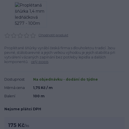
Ohodnotit produkt
Proplétané šňůrky vyrábí česká firma s dlouholetou tradicí. Jsou
pevné, stálobarevné a jejich velkou výhodou je jejich stabilita při
vytváření vázaných zapínání bez potřeby lepidla a dalších
komponentů.
celý popis
Dostupnost
Na objednávku - dodání do týdne
Měrná cena
1,75 Kč / m
Balení
100 m
Nejsme plátci DPH
175 Kč
/
ks