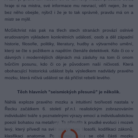
hraje si na mistra, své informace mu nevrací, věří nejen, že se
bez něho obejde, nýbrž i že je to tak správně, pravdu má on a
mistr se mýlil.
McGilchrist nás pak na třech stech stranách provází oslnivě
erudovaným výkladem konkrétních událostí, osob a děl západní
historie, filosofie, politiky, literatury, hudby a výtvarného umění,
který se čte s požitkem a napětím čtenáře detektivek. Kdo či co v
dávných i modernějších dějinách má zásluhy na tom či onom
tvůrčím posunu, kdo či co je původcem naší ničivosti. Která
obohacující historická událost byla výsledkem nadvlády pravého
mozku, která ničivá událost se dá přičíst rebelii levého.
Těch hlavních "seismických přesunů" je několik.
Náhlá exploze pravého mozku a intuitivní tvořivosti nastala v
Řecku začátkem 6. století př.n.l. realistickým zobrazováním
individuální tváře s poznatelnými výrazy emocí a individualistickou
poezií bohatou na metafory. Ta přinutila k prudké evoluci i mozek
levý, který přivedl na svět analytickou filosofii, kodifikaci zákonů,
klasifikaci anatomie. Po určitou dobu se obě části mozku