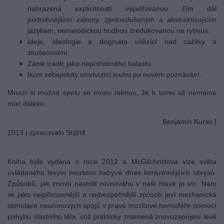
nahrazená explicitností vyjadřovanou čím dál
podrobnějšími zákony, zjednodušeným a abstraktizujícím
jazykem, nemelodickou hudbou zredukovanou na rytmus.
Ideje, ideologie a dogmata vítězící nad zážitky a
zkušenostmi.
Zánik tradic jako nepotřebného balastu.
Iluze sebejistoty umrtvující touhu po novém poznávání.
Mnozí si možná spolu se mnou řeknou, že k tomu už nemáme
moc daleko.
Benjamin Kuras |
2013 | zpracovalo St@tl
l
Kniha byla vydána v roce 2012 a McGilchristova vize světa
ovládaného levým mozkem nabývá dnes konkrétnějších obrysů.
Způsobů, jak znovu nastolit rovnováhu v naší hlavě je víc. Nám
se jako nejpřirozenější a nejbezpečnější způsob jeví mechanická
stimulace neuronových spojů v pravé mozkové hemisféře pomocí
pohybu vlastního těla, což prakticky znamená znovuzapojení levé