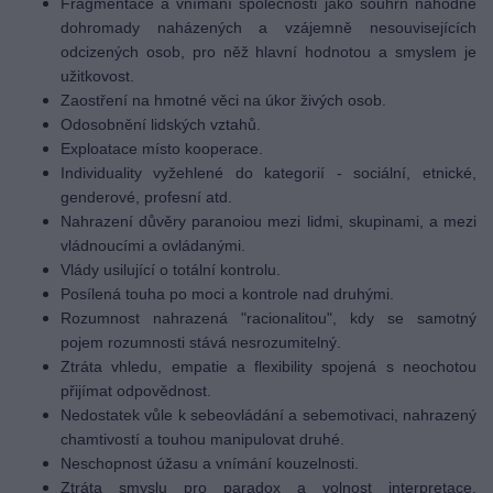
Fragmentace a vnímání společnosti jako souhrn náhodně
dohromady naházených a vzájemně nesouvisejících
odcizených osob, pro něž hlavní hodnotou a smyslem je
užitkovost.
Zaostření na hmotné věci na úkor živých osob.
Odosobnění lidských vztahů.
Exploatace místo kooperace.
Individuality vyžehlené do kategorií - sociální, etnické,
genderové, profesní atd.
Nahrazení důvěry paranoiou mezi lidmi, skupinami, a mezi
vládnoucími a ovládanými.
Vlády usilující o totální kontrolu.
Posílená touha po moci a kontrole nad druhými.
Rozumnost nahrazená "racionalitou", kdy se samotný
pojem rozumnosti stává nesrozumitelný.
Ztráta vhledu, empatie a flexibility spojená s neochotou
přijímat odpovědnost.
Nedostatek vůle k sebeovládání a sebemotivaci, nahrazený
chamtivostí a touhou manipulovat druhé.
Neschopnost úžasu a vnímání kouzelnosti.
Ztráta smyslu pro paradox a volnost interpretace,