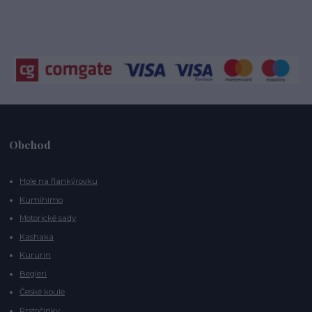
Obchod
Hole na flankýrovku
Kumihimo
Motorické sady
Kashaka
Kururin
Begleri
České koule
Prstočínky