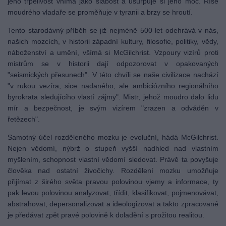
jeho trpělivost vnímá jako slabost a usurpuje si jeho moc. Říše
moudrého vladaře se proměňuje v tyranii a brzy se hroutí.
Tento starodávný příběh se již nejméně 500 let odehrává v nás,
našich mozcích, v historii západní kultury, filosofie, politiky, vědy,
náboženství a umění, všímá si McGilchrist. Vzpoury vizírů proti
mistrům se v historii dají odpozorovat v opakovaných
"seismických přesunech". V této chvíli se naše civilizace nachází
"v rukou vezíra, sice nadaného, ale ambiciózního regionálního
byrokrata sledujícího vlastí zájmy". Mistr, jehož moudro dalo lidu
mír a bezpečnost, je svým vizírem "zrazen a odváděn v
řetězech".
Samotný účel rozděleného mozku je evoluční, hádá McGilchrist.
Nejen vědomí, nýbrž o stupeň vyšší nadhled nad vlastním
myšlením, schopnost vlastní vědomí sledovat. Právě ta povyšuje
člověka nad ostatní živočichy. Rozdělení mozku umožňuje
přijímat z širého světa pravou polovinou vjemy a informace, ty
pak levou polovinou analyzovat, třídit, klasifikovat, pojmenovávat,
abstrahovat, depersonalizovat a ideologizovat a takto zpracované
je předávat zpět pravé polovině k doladění s prožitou realitou.