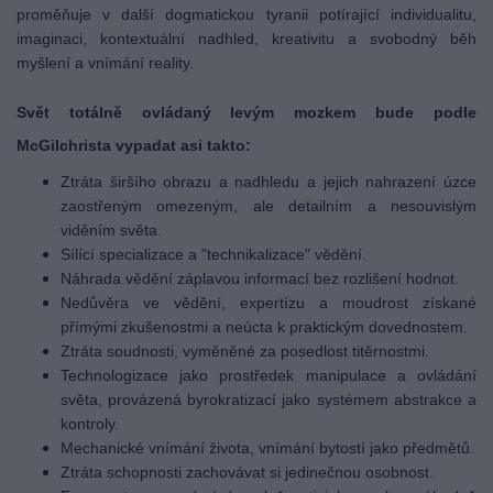
proměňuje v další dogmatickou tyranii potírající individualitu,
imaginaci, kontextuální nadhled, kreativitu a svobodný běh
myšlení a vnímání reality.
Svět totálně ovládaný levým mozkem bude podle
McGilchrista vypadat asi takto:
Ztráta širšího obrazu a nadhledu a jejich nahrazení úzce
zaostřeným omezeným, ale detailním a nesouvislým
viděním světa.
Sílící specializace a "technikalizace" vědění.
Náhrada vědění záplavou informací bez rozlišení hodnot.
Nedůvěra ve vědění, expertízu a moudrost získané
přímými zkušenostmi a neúcta k praktickým dovednostem.
Ztráta soudnosti, vyměněné za posedlost titěrnostmi.
Technologizace jako prostředek manipulace a ovládání
světa, provázená byrokratizací jako systémem abstrakce a
kontroly.
Mechanické vnímání života, vnímání bytostí jako předmětů.
Ztráta schopnosti zachovávat si jedinečnou osobnost.