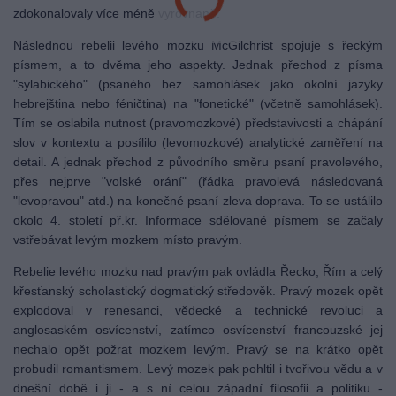
zdokonalovaly více méně vyrovnaně.
Následnou rebelii levého mozku McGilchrist spojuje s řeckým
písmem, a to dvěma jeho aspekty. Jednak přechod z písma
"sylabického" (psaného bez samohlásek jako okolní jazyky
hebrejština nebo féničtina) na "fonetické" (včetně samohlásek).
Tím se oslabila nutnost (pravomozkové) představivosti a chápání
slov v kontextu a posílilo (levomozkové) analytické zaměření na
detail. A jednak přechod z původního směru psaní pravolevého,
přes nejprve "volské orání" (řádka pravolevá následovaná
"levopravou" atd.) na konečné psaní zleva doprava. To se ustálilo
okolo 4. století př.kr. Informace sdělované písmem se začaly
vstřebávat levým mozkem místo pravým.
Rebelie levého mozku nad pravým pak ovládla Řecko, Řím a celý
křesťanský scholastický dogmatický středověk. Pravý mozek opět
explodoval v renesanci, vědecké a technické revoluci a
anglosaském osvícenství, zatímco osvícenství francouzské jej
nechalo opět požrat mozkem levým. Pravý se na krátko opět
probudil romantismem. Levý mozek pak pohltil i tvořivou vědu a v
dnešní době i ji - a s ní celou západní filosofii a politiku -