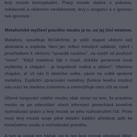
levý mozek konceptuální. Pravý mozek vládne s pokorou,
zvědavostí a vědomím nevědomosti, levý s arogancí a s ignorací
své ignorace.
Metaforické myšlení pravého mozku je to, co jej činí mistrem.
Metafora, vysvětluje McGilchrist, je vyšší stupeň vědomí než
abstrakce a explicita. Není jen reflexí minulých událostí, nýbrž i
prostředkem k něčemu "vpravdě novému", na rozdíl od pouhých
"novot". "Když metafora žije v mysli, dokáže generovat nové
myšlenky a chápání - je kognitivně reálná a aktivní". Všechno
chápání, ať už nás či okolního světa, závisí na volbě správné
metafory. Explicitní zpracování metafory (funkce levého mozku)
nás vrací ke starému známému a znemožňuje nám učit se nové.
Účinné fungování celého mozku však závisí na tom, že pravému
mozku se po odevzdání všech informací ponechává konečné
rozhodovací právo a levý mozek se jeho rozhodnutími řídí. Proto
musí levý mozek svoje pilné detailní bádání předávat zpět ke
konečnému soudu a rozhodování pravého.
A tam je právě ten háček: on to ten levý mozek přestává dělat,