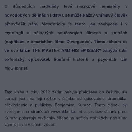
O důsledcích nadvlády levé mozkové hemisféry v
novodobých dějinách lidstva se může každý vnímavý člověk
přesvědčit sám. Metaforicky je tento jev zachycen i v
mytologii a některých současných filmech a knihách
(například v americkém filmu Divergence). Tímto faktem se
ve své knize THE MASTER AND HIS EMISSARY zabývá také
oxfordský spisovatel, literární historik a psychiatr Iain
McGilchrist.
Tato kniha z roku 2012 zatím nebyla přeložena do češtiny, ale
narazil jsem na její rozbor v článku od spisovatele, dramatika,
překladatele a publicisty Benjamina Kurase. Tento článek byl
zveřejněn na stránkách www.atllanka.net a protože článek pana
Kurase potvrzuje myšlenky šířené na našich stránkách, nabízíme
vám jej nyní v plném znění: