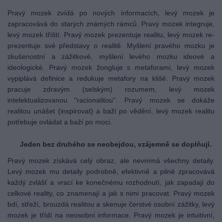
Pravý mozek zvídá po nových informacích, levý mozek je
zapracovává do starých známých rámců. Pravý mozek integruje,
levý mozek tříští. Pravý mozek prezentuje realitu, levý mozek re-
prezentuje své představy o realitě. Myšlení pravého mozku je
zkušenostní a zážitkové, myšlení levého mozku ideové a
ideologické. Pravý mozek žongluje s metaforami, levý mozek
vypiplává definice a redukuje metafory na klišé. Pravý mozek
pracuje zdravým (selským) rozumem, levý mozek
intelektualizovanou "racionalitou". Pravý mozek se dokáže
realitou unášet (inspirovat) a baží po vědění, levý mozek realitu
potřebuje ovládat a baží po moci.
Jeden bez druhého se neobejdou, vzájemně se doplňují.
Pravý mozek získává celý obraz, ale nevnímá všechny detaily.
Levý mozek mu detaily podrobně, efektivně a pilně zpracovává
každý zvlášť a vrací ke konečnému rozhodnutí, jak zapadají do
celkové reality, co znamenají a jak s nimi pracovat. Pravý mozek
bdí, střeží, brouzdá realitou a skenuje čerstvé osobní zážitky, levý
mozek je třídí na neosobní informace. Pravý mozek je intuitivní,