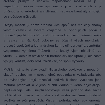
civilizaci přímým důsledkem rozpolcenosti mozku. Ta je u
západního člověka výraznější než v jiných civilizacích a je
příčinou jeho velkolepé a v dějinách nebývalé kreativity střídající
se s děsivou ničivostí.
Dvojitý mozek (v němž probíhá více spojů než má celý známý
vesmír částic) je systém vzájemně si oponujících prvků a
procesů, jejichž protichůdnost umožňuje komplexní vnímání světa
a reakce na něj. Obě poloviny se účastní všech mentálních
procesů společně a jedna druhou kontrolují, opravují a usměrňují
vzájemnou výměnou "názorů" na každý vjem několikrát za
vteřinu. V ideálním stavu spolu harmonicky spolupracují, ale často
vyvíjejí konflikt, který hrozí zničit vše, co spolu vytvořily.
McGilchrist tento stav uvádí Nietzscheho povídkou o moudrém
vladaři, duchovním mistrovi, jehož popularita si vyžadovala, aby
do ovládaných krajů rozesílal pečlivě školené vyslance jeho
moudro předávat a v jeho duchu vládnout. Jeho nejchytřejší,
nejdůvěrnější, ale i nejctižádostivější vezír jednoho dne začne
pokládat sám sebe za mistra a od mistra naučené moudrosti
využívá ve svůj prospěch. Mistrem pohrdá, jeho rady ignoruje,