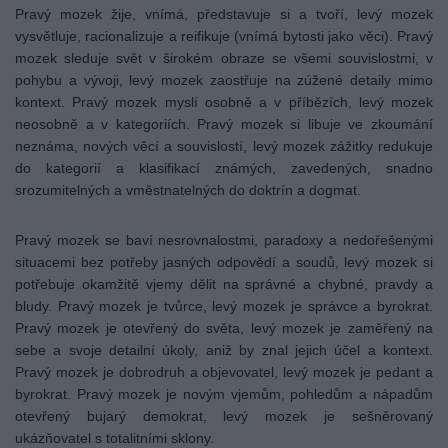
Pravý mozek žije, vnímá, představuje si a tvoří, levý mozek
vysvětluje, racionalizuje a reifikuje (vnímá bytosti jako věci). Pravý
mozek sleduje svět v širokém obraze se všemi souvislostmi, v
pohybu a vývoji, levý mozek zaostřuje na zúžené detaily mimo
kontext. Pravý mozek myslí osobně a v příbězích, levý mozek
neosobně a v kategoriích. Pravý mozek si libuje ve zkoumání
neznáma, nových věcí a souvislostí, levý mozek zážitky redukuje
do kategorií a klasifikací známých, zavedených, snadno
srozumitelných a vměstnatelných do doktrín a dogmat.
Pravý mozek se baví nesrovnalostmi, paradoxy a nedořešenými
situacemi bez potřeby jasných odpovědí a soudů, levý mozek si
potřebuje okamžitě vjemy dělit na správné a chybné, pravdy a
bludy. Pravý mozek je tvůrce, levý mozek je správce a byrokrat.
Pravý mozek je otevřený do světa, levý mozek je zaměřený na
sebe a svoje detailní úkoly, aniž by znal jejich účel a kontext.
Pravý mozek je dobrodruh a objevovatel, levý mozek je pedant a
byrokrat. Pravý mozek je novým vjemům, pohledům a nápadům
otevřený bujarý demokrat,
levý mozek je sešněrovaný
ukázňovatel s totalitními sklony.