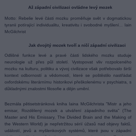
Až západní civilizaci ovládne levý mozek
Motto: Rebelie levé části mozku proměňuje svět v dogmatickou
tyranii potírající individualitu, kreativitu i svobodné myšlení... Iain
McGilchrist
Jak dvojitý mozek tvoří a ničí západní civilizaci
Odlišné funkce levé a pravé části lidského mozku studuje
neurologie už přes půl století. Vystopovat vliv rozpolceného
mozku na kulturu, politiku a vývoj civilizace však potřebovalo širší
kontext odborností a vědomostí, které se poštěstilo nastřádat
oxfordskému literárnímu historikovi přeškolenému v psychiatra, s
důkladnými znalostmi filosofie a dějin umění.
Bezmála pětisetstránková kniha Iaina McGilchrista "Mistr a jeho
emisar, Rozdělený mozek a utváření západního světa" (The
Master and His Emissary, The Divided Brain and the Making of
the Western World) je nepřetržitou sérií úžasů nad objevy faktů,
událostí, jevů a myšlenkových systémů, které jsou v západní