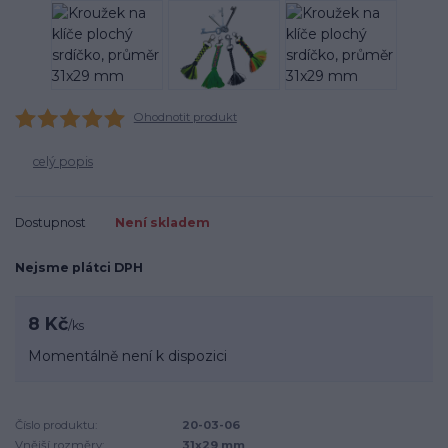
Ohodnotit produkt
celý popis
Dostupnost
Není skladem
Nejsme plátci DPH
8 Kč
/
ks
Momentálně není k dispozici
Číslo produktu:
20-03-06
Vnější rozměry:
31x29 mm