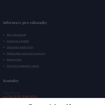
Informace pro zákazníky
Jak nakupovat
Doprava a platba
Obchodní podmínky
Odstoupení od kupní smlouvy
Reklamace
Ochrana osobních údajů
Kontakty
Jitka Tillová
+420 775 791 333