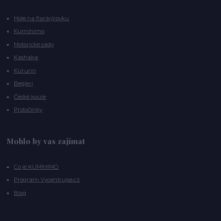
Hole na flankýrovku
Kumihimo
Motorické sady
Kashaka
Kururin
Begleri
České koule
Prstočínky
Mohlo by vas zajímat
Co je KUMIHIMO
Program Vycentrujse.cz
Blog