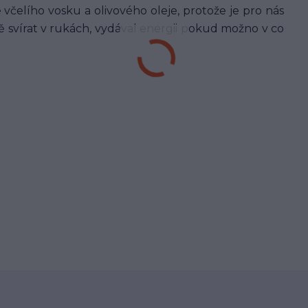
včelího vosku a olivového oleje, protože je pro nás
ě svírat v rukách, vydával energii pokud možno v co