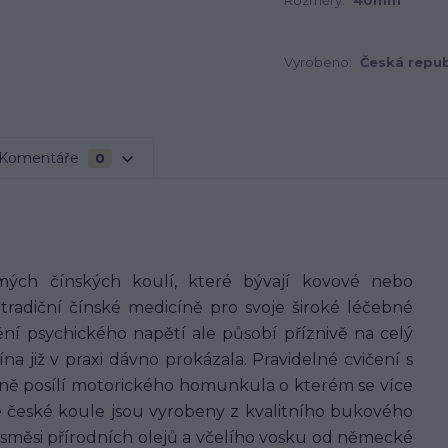
Rozměry:
40mm
Vyrobeno:
Česká repub
Komentáře
0
ých čínských koulí, které bývají kovové nebo
 tradiční čínské medicíně pro svoje široké léčebné
ění psychického napětí ale působí příznivě na celý
na již v praxi dávno prokázala. Pravidelné cvičení s
azně posílí motorického homunkula o kterém se více
še české koule jsou vyrobeny z kvalitního bukového
 směsi přírodních olejů a včelího vosku od německé