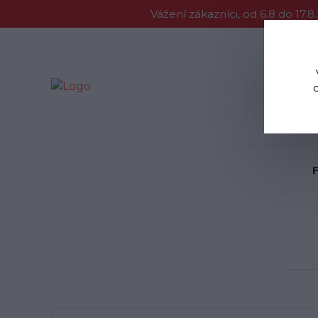
Vážení zákazníci, od 6.8 do 1
Proč Vycent