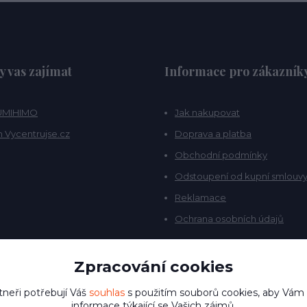
y vas zajímat
Informace pro zákazník
KUMIHIMO
Jak nakupovat
 Vycentrujse.cz
Doprava a platba
Obchodní podmínky
Odstoupení od kupní smlouv
Reklamace
Ochrana osobních údajů
Zpracování cookies
tneři potřebují Váš
souhlas
s použitím souborů cookies, aby Vám
informace týkající se Vašich zájmů.