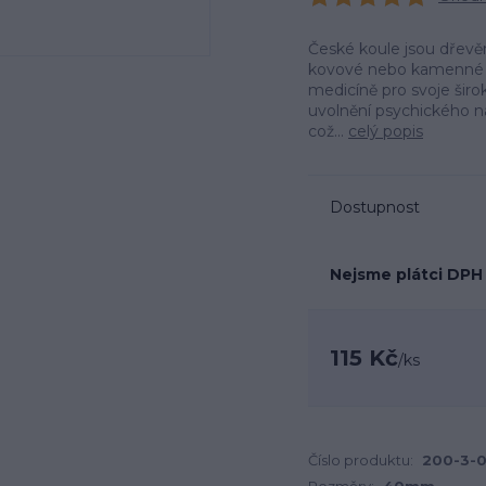
České koule jsou dřevěn
kovové nebo kamenné a kt
medicíně pro svoje širo
uvolnění psychického na
což...
celý popis
Dostupnost
Nejsme plátci DPH
115 Kč
/
ks
Číslo produktu:
200-3-