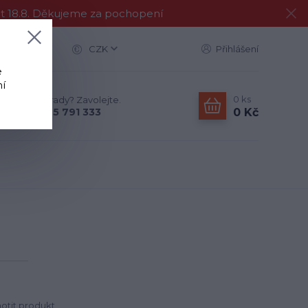
at 18.8. Děkujeme za pochopení
CZK
Přihlášení
e
í
0
ks
Nevíte si rady? Zavolejte.
0 Kč
+420 775 791 333
tit produkt