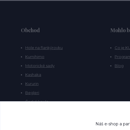
Obchod
Mohlo b
Hole na flankýrovku
Co je 
Kumihimo
Program
Motorické sady
Blog
Kashaka
Kururin
Begleri
České koule
Prstočínky
Náš e-shop a par