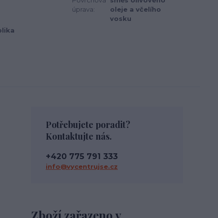
Povrchová
směs olivového
úprava:
oleje a včelího
vosku
lika
Potřebujete poradit?
Kontaktujte nás.
+420 775 791 333
info@vycentrujse.cz
Zboží zařazeno v