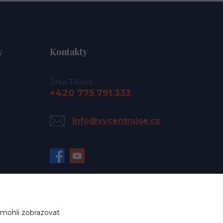
y
Kontakty
Jitka Tillová
+420 775 791 333
info@vycentrujse.cz
y
 mohli zobrazovat