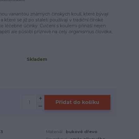
ou variantou známých čínských koulí, které bývají
eré se již po staletí používají v tradiční čínské
ké léčebné účinky. Cvičení s koulemi přináší nejen
pětí ale působí příznivě na celý organismus člověka,
Skladem
Přidat do košíku
03
Materiál:
bukové dřevo