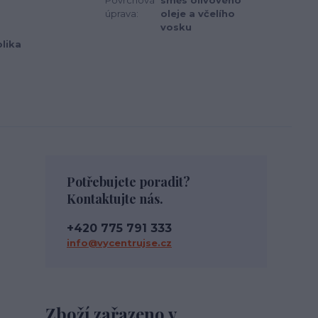
Povrchová
směs olivového
úprava:
oleje a včelího
vosku
lika
Potřebujete poradit?
Kontaktujte nás.
+420 775 791 333
info@vycentrujse.cz
Zboží zařazeno v