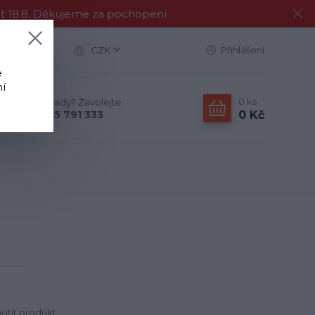
at 18.8. Děkujeme za pochopení
CZK
Přihlášení
e
í
0
ks
Nevíte si rady? Zavolejte.
0 Kč
+420 775 791 333
tit produkt