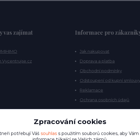
y vas zajímat
Informace pro zákazník
KUMIHIMO
Jak nakupovat
 Vycentrujse.cz
Doprava a platba
Obchodní podmínky
Odstoupení od kupní smlouv
Reklamace
Ochrana osobních údajů
Zpracování cookies
tneři potřebují Váš
souhlas
s použitím souborů cookies, aby Vám
informace týkající se Vašich zájmů.