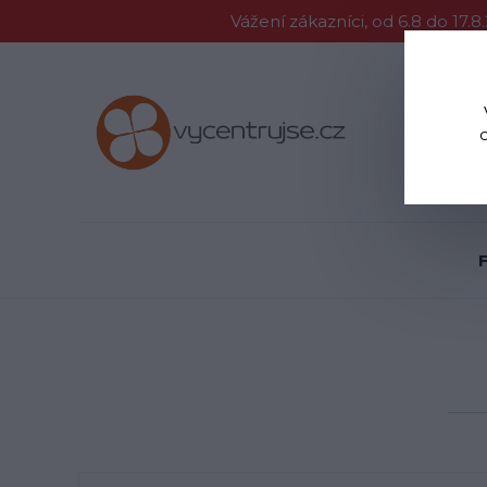
Vážení zákazníci, od 6.8 do 1
Proč Vycent