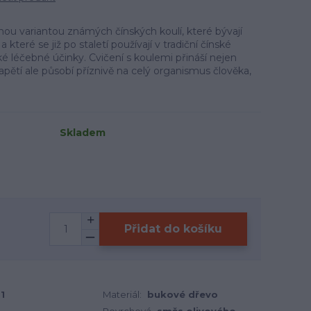
ou variantou známých čínských koulí, které bývají
eré se již po staletí používají v tradiční čínské
ké léčebné účinky. Cvičení s koulemi přináší nejen
pětí ale působí příznivě na celý organismus člověka,
Skladem
Přidat do košíku
1
Materiál:
bukové dřevo