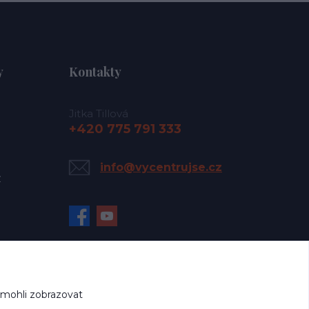
y
Kontakty
Jitka Tillová
+420 775 791 333
info@vycentrujse.cz
y
 mohli zobrazovat