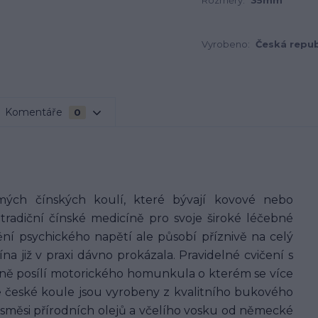
Rozměry:
35mm
Vyrobeno:
Česká repub
Komentáře
0
ých čínských koulí, které bývají kovové nebo
 tradiční čínské medicíně pro svoje široké léčebné
ění psychického napětí ale působí příznivě na celý
na již v praxi dávno prokázala. Pravidelné cvičení s
azně posílí motorického homunkula o kterém se více
še české koule jsou vyrobeny z kvalitního bukového
 směsi přírodních olejů a včelího vosku od německé