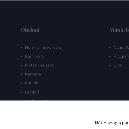
Obchod
Mohlo b
Hole na flankýrovku
Co je 
Kumihimo
Program
Motorické sady
Blog
Kashaka
Kururin
Begleri
České koule
Prstočínky
Náš e-shop a par