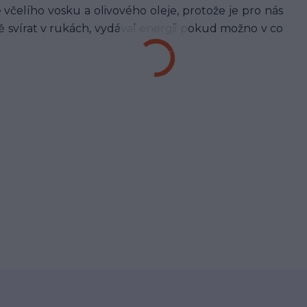
včelího vosku a olivového oleje, protože je pro nás
ě svírat v rukách, vydával energii pokud možno v co