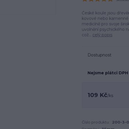
České koule jsou dřevěn
kovové nebo kamenné a kt
medicíně pro svoje širo
uvolnění psychického na
což...
celý popis
Dostupnost
Nejsme plátci DPH
109 Kč
/
ks
Číslo produktu:
200-3-0